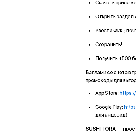
Скачать приложен
Открыть раздел «
Ввести ФИО, почт
Сохранить!
Получить +500 б
Баллами со счета в п
промокоды для выго
App Store:
https:
Google Play:
https
для андроид)
SUSHI TORA — прос