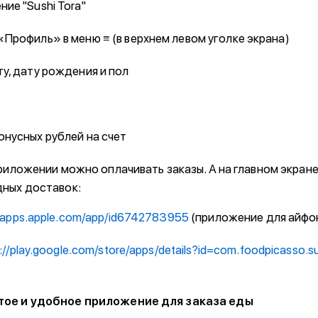
ие "Sushi Tora"
Профиль» в меню ≡ (в верхнем левом уголке экрана)
у, дату рождения и пол
онусных рублей на счет
риложении можно оплачивать заказы. А на главном экране
дных доставок:
//apps.apple.com/app/id6742783955
(приложение для айфо
://play.google.com/store/apps/details?id=com.foodpicasso.s
тое и удобное приложение для заказа еды