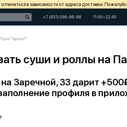
отличаться в зависимости от адреса доставки. Пожалуйс
+7 (921) 596-88-88
11:00−22:45
 Тора Парнас?
зать суши и роллы на П
 на Заречной, 33 дарит +500
а заполнение профиля в прил
?