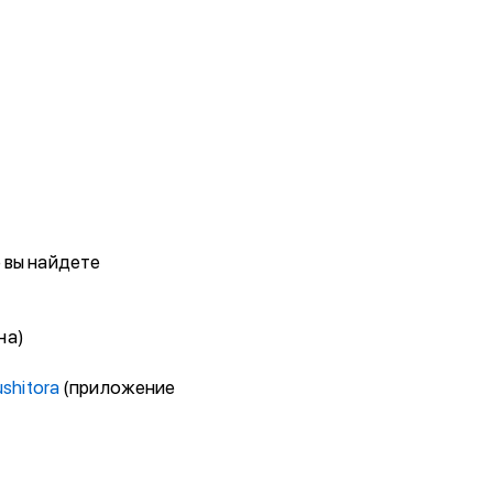
 вы найдете
на)
ushitora
(приложение