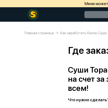
Меню может 
Главная страница
Как заработать баллы Суши
Где зака
Суши Тора
на счет з
всем!
Что нужно сделать