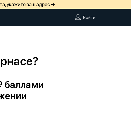
та, укажите ваш адрес →
Войти
арнасе?
₽ баллами
ожении