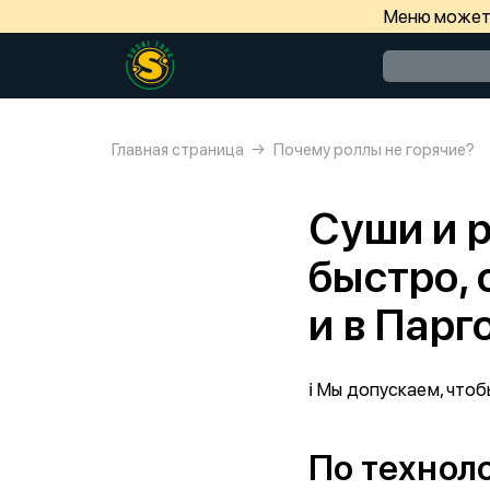
Меню может 
Главная страница
Почему роллы не горячие?
Суши и р
быстро, 
и в Парг
ℹ️ Мы допускаем, что
По технол