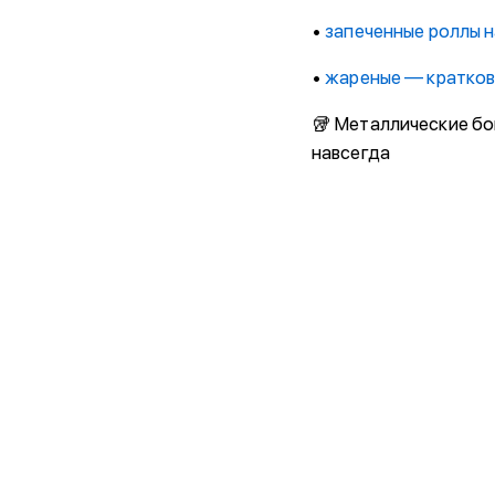
•
запеченные роллы н
•
жареные — кратков
🥡 Металлические бо
навсегда