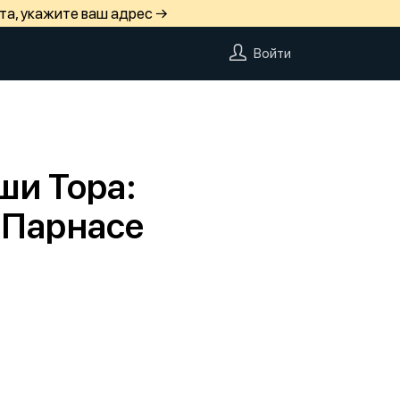
та, укажите ваш адрес →
Войти
ши Тора:
 Парнасе