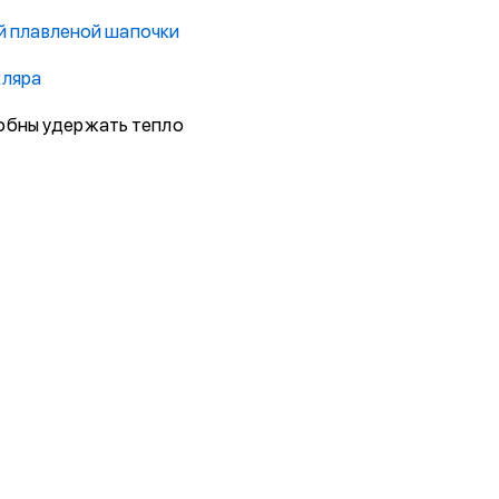
ой плавленой шапочки
кляра
собны удержать тепло