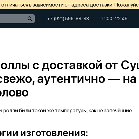
отличаться в зависимости от адреса доставки. Пожалуйс
+7 (921) 596-88-88
11:00−22:45
оллы с доставкой от Су
свежо, аутентично — на
олово
бы роллы были такой же температуры, как не запечённые
огии изготовления: