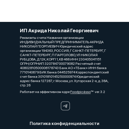
ИП Акрида Николай Георгиевич
Реквизиты счета Название организации
ИНДИВИДУАЛЬНЫЙ ПРЕДПРИНИМАТЕЛЬ АКРИДА
НИКОЛАЙ ГЕОРГИЕВИЧ Юридический адрес
организации 194363, РОССИЯ, Г САНКТ-ПЕТЕРБУРГ, Г
САНКТ-ПЕТЕРБУРГ, П ПАРГОЛОВО, УЛ НИКОЛАЯ
РУБЦОВА, Д 12К, КОРП 1, КВ 466 ИНН 230405041151
ОГРН/ОГРНИП 320784700079082 Расчетный счет
40802810500006178743 Банк АО «ТБанк» ИНН банка
7710140679 БИК банка 044525974 Корреспондентский
счет банка 30101810145250000974 Юридический
адрес банка 127287, г. Москва, ул. Хуторская 2-я, д. 38А,
стр. 26
Работает на эффективном ядре
Foodpicásso
ver. 3.2
Политика конфиденциальности