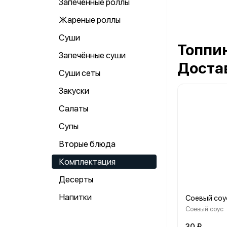
Запечённые роллы
Жареные роллы
Суши
Топпин
Запечённые суши
Достав
Суши сеты
Закуски
Салаты
Супы
Вторые блюда
Комплектация
Десерты
Напитки
Соевый соу
Соевый соус
30 ₽