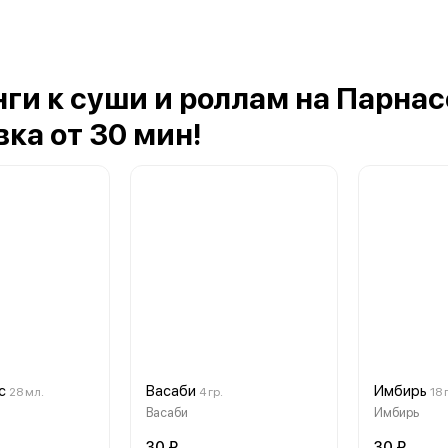
ги к суши и роллам на Парнас
ка от 30 мин!
с
Васаби
Имбирь
28 мл.
4 гр.
18 
Васаби
Имбирь
30 ₽
30 ₽