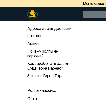
Меню может 
Адреса и зоны доставки
Отзывы
Акции
Почему роллы не
горячие?
Как заработать баллы
Суши Тора Парнас?
Заказ из Гирос Тора
Роллы классика
Сеты