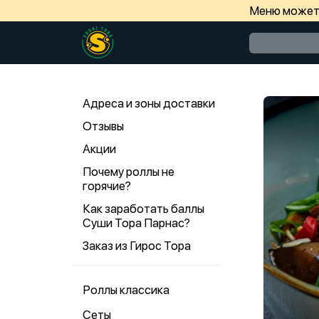
Меню может 
Адреса и зоны доставки
Отзывы
Акции
Почему роллы не
горячие?
Как заработать баллы
Суши Тора Парнас?
Заказ из Гирос Тора
Роллы классика
Сеты