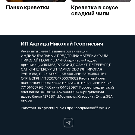
Панко креветки
Креветка в соусе
сладкий чили
ИП Акрида Николай Георгиевич
Реквизиты счета Название организации
ИНДИВИДУАЛЬНЫЙ ПРЕДПРИНИМАТЕЛЬ АКРИДА
НИКОЛАЙ ГЕОРГИЕВИЧ Юридический адрес
организации 194363, РОССИЯ, Г САНКТ-ПЕТЕРБУРГ, Г
САНКТ-ПЕТЕРБУРГ, П ПАРГОЛОВО, УЛ НИКОЛАЯ
РУБЦОВА, Д 12К, КОРП 1, КВ 466 ИНН 230405041151
ОГРН/ОГРНИП 320784700079082 Расчетный счет
40802810500006178743 Банк АО «ТБанк» ИНН банка
7710140679 БИК банка 044525974 Корреспондентский
счет банка 30101810145250000974 Юридический
адрес банка 127287, г. Москва, ул. Хуторская 2-я, д. 38А,
стр. 26
Работает на эффективном ядре
Foodpicásso
ver. 3.2