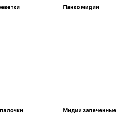
реветки
Панко мидии
палочки
Мидии запеченные