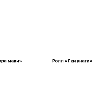
ура маки»
Ролл «Яки унаги»