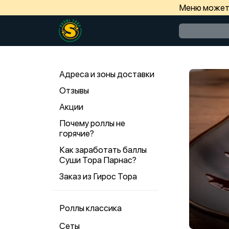
Меню может 
Адреса и зоны доставки
Отзывы
Акции
Почему роллы не
горячие?
Как заработать баллы
Суши Тора Парнас?
Заказ из Гирос Тора
Роллы классика
Сеты