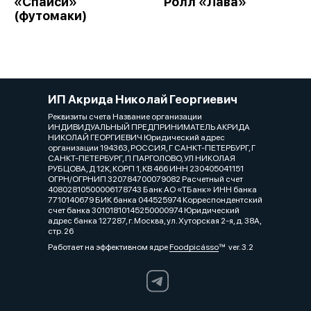
«Спайси»
Ролл «Лава»
(футомаки)
ИП Акрида Николай Георгиевич
Реквизиты счета Название организации
ИНДИВИДУАЛЬНЫЙ ПРЕДПРИНИМАТЕЛЬ АКРИДА
НИКОЛАЙ ГЕОРГИЕВИЧ Юридический адрес
организации 194363, РОССИЯ, Г САНКТ-ПЕТЕРБУРГ, Г
САНКТ-ПЕТЕРБУРГ, П ПАРГОЛОВО, УЛ НИКОЛАЯ
РУБЦОВА, Д 12К, КОРП 1, КВ 466 ИНН 230405041151
ОГРН/ОГРНИП 320784700079082 Расчетный счет
40802810500006178743 Банк АО «ТБанк» ИНН банка
7710140679 БИК банка 044525974 Корреспондентский
счет банка 30101810145250000974 Юридический
адрес банка 127287, г. Москва, ул. Хуторская 2-я, д. 38А,
стр. 26
Работает на эффективном ядре
Foodpicásso
ver. 3.2