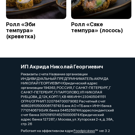
Ролл «Эби
Ролл «Сяке
темпура»
темпура» (лосось)
(креветка)
ИП Акрида Николай Георгиевич
Реквизиты счета Название организации
ИНДИВИДУАЛЬНЫЙ ПРЕДПРИНИМАТЕЛЬ АКРИДА
НИКОЛАЙ ГЕОРГИЕВИЧ Юридический адрес
организации 194363, РОССИЯ, Г САНКТ-ПЕТЕРБУРГ, Г
САНКТ-ПЕТЕРБУРГ, П ПАРГОЛОВО, УЛ НИКОЛАЯ
РУБЦОВА, Д 12К, КОРП 1, КВ 466 ИНН 230405041151
ОГРН/ОГРНИП 320784700079082 Расчетный счет
40802810500006178743 Банк АО «ТБанк» ИНН банка
7710140679 БИК банка 044525974 Корреспондентский
счет банка 30101810145250000974 Юридический
адрес банка 127287, г. Москва, ул. Хуторская 2-я, д. 38А,
стр. 26
Работает на эффективном ядре
Foodpicásso
ver. 3.2