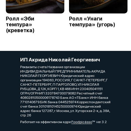
Ролл «Эби
Ролл «Унаги
темпура»
темпура» (угорь)
(креветка)
ИП Акрида Николай Георгиевич
Реквизиты счета Название организации
ИНДИВИДУАЛЬНЫЙ ПРЕДПРИНИМАТЕЛЬ АКРИДА
НИКОЛАЙ ГЕОРГИЕВИЧ Юридический адрес
организации 194363, РОССИЯ, Г САНКТ-ПЕТЕРБУРГ, Г
САНКТ-ПЕТЕРБУРГ, П ПАРГОЛОВО, УЛ НИКОЛАЯ
РУБЦОВА, Д 12К, КОРП 1, КВ 466 ИНН 230405041151
ОГРН/ОГРНИП 320784700079082 Расчетный счет
40802810500006178743 Банк АО «ТБанк» ИНН банка
7710140679 БИК банка 044525974 Корреспондентский
счет банка 30101810145250000974 Юридический
адрес банка 127287, г. Москва, ул. Хуторская 2-я, д. 38А,
стр. 26
Работает на эффективном ядре
Foodpicásso
ver. 3.2